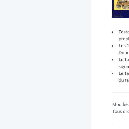
Test
prob
Les 
Donne
Le ta
signa
Le t
du ta
Modifié
Tous dro