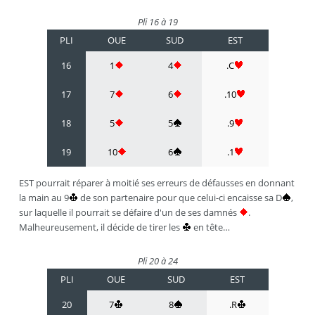
Pli 16 à 19
PLI
OUE
SUD
EST
16
1
4
.C
17
7
6
.10
18
5
5
.9
19
10
6
.1
EST pourrait réparer à moitié ses erreurs de défausses en donnant
la main au 9
de son partenaire pour que celui-ci encaisse sa D
,
sur laquelle il pourrait se défaire d'un de ses damnés
.
Malheureusement, il décide de tirer les
en tête…
Pli 20 à 24
PLI
OUE
SUD
EST
20
7
8
.R