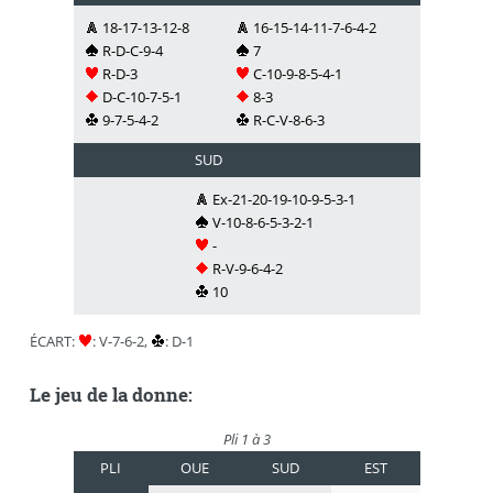
18​-17-13-12-8
16​-15-14-11-7-6-4-2
R-D-C-9-4
7
R-D-3
C-10-9-8-5-4-1
D-C-10-7-5-1
8-3
9-7-5-4-2
R-C-V-8-6-3
SUD
Ex-21-20-19-10-9-5-3-1
V-10-8-6-5-3-2-1
-
R-V-9-6-4-2
10
ÉCART:
: V-7-6-2,
: D-1
Le jeu de la donne:
Pli 1 à 3
PLI
OUE
SUD
EST