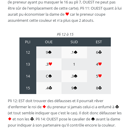
(le preneur ayant pu masquer le 16 au pli 7, OUEST ne peut pas
être sûr de l'emplacement de cette carte). Pli 11: OUEST quant à lui
aurait pu économiser la dame de
car le preneur coupe
assurément cette couleur et n'a plus que 2 atouts.
Pli 12 à 15
PLI
OUE
SUD
EST
12
9
.1
6
13
.3
1
4
14
C
.3
5
15
.4
9
8
Pli 12: EST doit trouver des défausses et il pourrait rêver
d'enfermer le roi de
du preneur si jamais celui-ci a enfumé à
(et tout semble indiquer que c'est le cas). Il doit donc défausser les
et non les
. Pli 14: OUEST pose le cavalier de
avant la dame
pour indiquer à son partenaire qu'il contrôle encore la couleur.