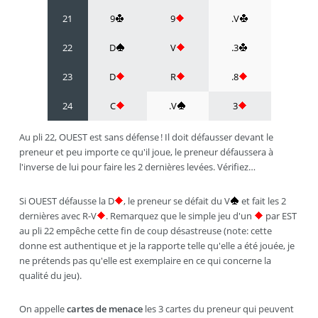
21
9
9
.V
22
D
V
.3
23
D
R
.8
24
C
.V
3
Au pli 22, OUEST est sans défense ! Il doit défausser devant le
preneur et peu importe ce qu'il joue, le preneur défaussera à
l'inverse de lui pour faire les 2 dernières levées. Vérifiez…
Si OUEST défausse la D
, le preneur se défait du V
et fait les 2
dernières avec R-V
. Remarquez que le simple jeu d'un
par EST
au pli 22 empêche cette fin de coup désastreuse (note: cette
donne est authentique et je la rapporte telle qu'elle a été jouée, je
ne prétends pas qu'elle est exemplaire en ce qui concerne la
qualité du jeu).
On appelle
cartes de menace
les 3 cartes du preneur qui peuvent