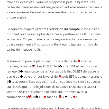
faire des levées et auxquelles s'oppose le joueur squeezé. Les
cartes de menaces doivent obligatoirement être situées derrière le
joueur squeezé. Ce sont les fameuses
threat cards
des livres de
bridge anglais.
Le squeeze n'opère qu'après
réduction du compte
, c'est-à-dire au
moment où il ne reste plus de cartes superflues en OUEST et chez
le preneur. On peut faire la petite règle suivante: la squeezante
opère seulement à
X
coups de la fin,
X
étant égal au nombre de
cartes de menace (ici 3).
Maintenant, pour le plaisir, rajoutons la dame de
chez le
preneur, le roi de
chez OUEST, le 2
chez EST et rejouons ce
fameux 3
mais cette fois à 4 cartes de la fin. OUEST défausse la
dame de
et le preneur le valet de
puis EST joue maintenant le
2
… là, vous n'êtes pas victime d'un squeeze mais de 2 squeezes
successifs, qui porte le joli nom de
squeeze en cascade
! OUEST
vient de réussir l'exploit de ne faire aucune levée avec la
combinaison R
- D
-DC
face à D
-V
-RV
!
Le squeeze au tarot est très rare d'abord parce que dans une forte