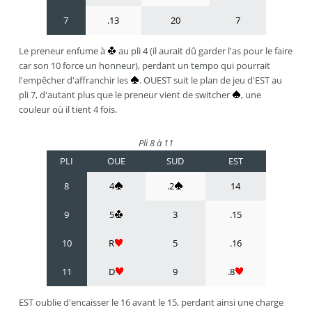
7
.13
20
7
Le preneur enfume à
au pli 4 (il aurait dû garder l'as pour le faire
car son 10 force un honneur), perdant un tempo qui pourrait
l'empêcher d'affranchir les
. OUEST suit le plan de jeu d'EST au
pli 7, d'autant plus que le preneur vient de switcher
, une
couleur où il tient 4 fois.
Pli 8 à 11
PLI
OUE
SUD
EST
8
4
.2
14
9
5
3
.15
10
R
5
.16
11
D
9
.8
EST oublie d'encaisser le 16 avant le 15, perdant ainsi une charge