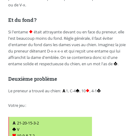
ou de V-x.
Et du fond ?
Si l'entame
était attrayante devant ou en face du preneur, elle
l'est beaucoup moins du fond. Règle générale, il faut éviter
d'entamer du fond dans les dames vues au chien. Imaginez la joie
du preneur détenant D-x-x-x-x et qui reçoit une entame qui lui
affranchit la dame d'emblée. On se contentera donc ici d'une
entame solide et respectueuse du chien, en un mot l'as de
.
Deuxième problème
Le preneur a trouvé au chien:
1, C-4
, 10
, 4-1
Votre jeu :
21-20-15-3-2
V
10-9-8-7-2