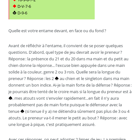
D-V-7-6
D-9-6
Quelle est votre entame devant, en face ou du fond ?
Avant de réfléchir à l'entame, il convient de se poser quelques
questions. D'abord, quel type de jeu devrait avoir le preneur ?
Réponse : la présence du 21 et du 20 dans ma main et du petit au
chien donne la réponse... l'excuse bien appuyée dans une main
solide à la couleur, genre 2 ou 3 rois. Quelle sera la longue du
preneur ? Réponse : les 2
au chien et le singleton dans ma main
donnent un bon indice. Ai-je la main forte de la défense ? Réponse :
je pourrais être tenté de le croire mais si la longue du preneur est à
, mes atouts vont s'envoler rapidement...en fait il n'y aura
probablement pas de main forte puisque le défenseur avec la
tenue
(si tenue il y a) ne détiendra sûrement pas plus de 3 ou 4
atouts. Le preneur va-t-il mener le petit au bout ? Réponse : avec
une longue à pique, c'est pratiquement assuré.
Avec ces réponses, on peut adopter 2 lignes de jeu. La première