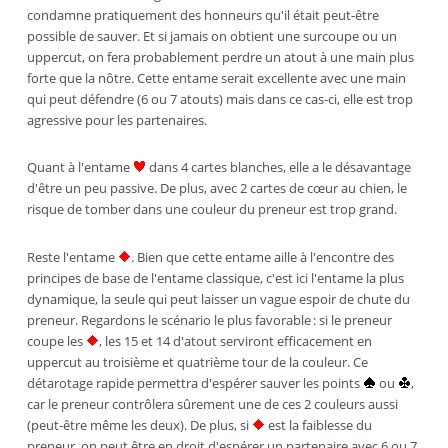
condamne pratiquement des honneurs qu'il était peut-être
possible de sauver. Et si jamais on obtient une surcoupe ou un
uppercut, on fera probablement perdre un atout à une main plus
forte que la nôtre. Cette entame serait excellente avec une main
qui peut défendre (6 ou 7 atouts) mais dans ce cas-ci, elle est trop
agressive pour les partenaires.
Quant à l'entame
dans 4 cartes blanches, elle a le désavantage
d'être un peu passive. De plus, avec 2 cartes de cœur au chien, le
risque de tomber dans une couleur du preneur est trop grand.
Reste l'entame
. Bien que cette entame aille à l'encontre des
principes de base de l'entame classique, c'est ici l'entame la plus
dynamique, la seule qui peut laisser un vague espoir de chute du
preneur. Regardons le scénario le plus favorable : si le preneur
coupe les
, les 15 et 14 d'atout serviront efficacement en
uppercut au troisième et quatrième tour de la couleur. Ce
détarotage rapide permettra d'espérer sauver les points
ou
,
car le preneur contrôlera sûrement une de ces 2 couleurs aussi
(peut-être même les deux). De plus, si
est la faiblesse du
preneur, on peut être en droit d'espérer un partenaire avec 6 ou 7