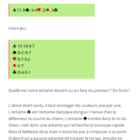
17, R
, 9-4
, D
, 3
Votre jeu :
15-14-9-7
D-C-9-7
8-7-3-2
V-7
D-6-5-1
Quelle est votre entame devant ou en face du preneur ? Du fond ?
L'atout étant exclu, il faut envisager les couleurs une par une.
L'entame
est l'entame classique (longue + tenue chez le
défenseur et courte au chien). L'entame
tombe dans le roi du
chien; c'est donc une entame qui recherche la surcoupe rapide.
Mais la faiblesse de la main n'autorise pas à s'imposer à ce point.
D'abord on a aucune garantie de trouver le roi sec, ensuite on