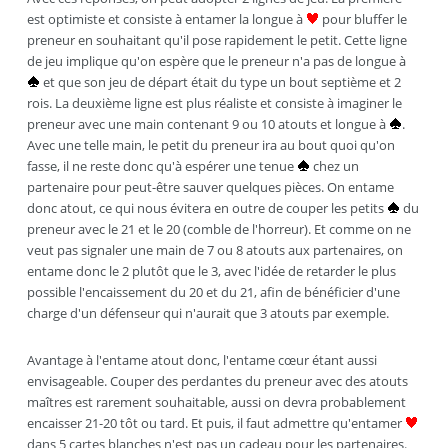
est optimiste et consiste à entamer la longue à
pour bluffer le
preneur en souhaitant qu'il pose rapidement le petit. Cette ligne
de jeu implique qu'on espère que le preneur n'a pas de longue à
et que son jeu de départ était du type un bout septième et 2
rois. La deuxième ligne est plus réaliste et consiste à imaginer le
preneur avec une main contenant 9 ou 10 atouts et longue à
.
Avec une telle main, le petit du preneur ira au bout quoi qu'on
fasse, il ne reste donc qu'à espérer une tenue
chez un
partenaire pour peut-être sauver quelques pièces. On entame
donc atout, ce qui nous évitera en outre de couper les petits
du
preneur avec le 21 et le 20 (comble de l'horreur). Et comme on ne
veut pas signaler une main de 7 ou 8 atouts aux partenaires, on
entame donc le 2 plutôt que le 3, avec l'idée de retarder le plus
possible l'encaissement du 20 et du 21, afin de bénéficier d'une
charge d'un défenseur qui n'aurait que 3 atouts par exemple.
Avantage à l'entame atout donc, l'entame cœur étant aussi
envisageable. Couper des perdantes du preneur avec des atouts
maîtres est rarement souhaitable, aussi on devra probablement
encaisser 21-20 tôt ou tard. Et puis, il faut admettre qu'entamer
dans 5 cartes blanches n'est pas un cadeau pour les partenaires.